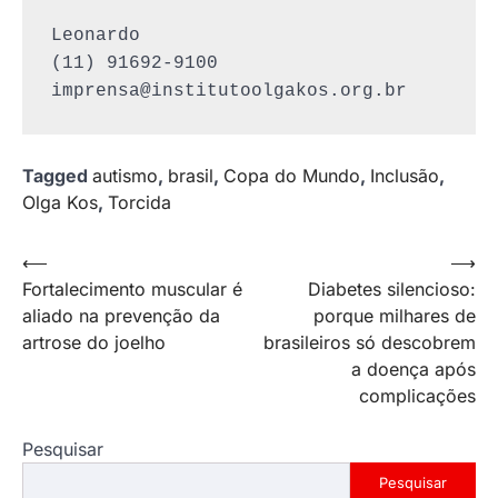
Leonardo

imprensa@institutoolgakos.org.br
Tagged
autismo
,
brasil
,
Copa do Mundo
,
Inclusão
,
Olga Kos
,
Torcida
Navegação
⟵
⟶
Fortalecimento muscular é
Diabetes silencioso:
de
aliado na prevenção da
porque milhares de
Post
artrose do joelho
brasileiros só descobrem
a doença após
complicações
Pesquisar
Pesquisar