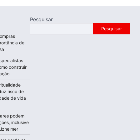
Pesquisar
Pesquisar
 compras
portância de
sa
specialistas
omo construir
tação
itualidade
duz risco de
dade de vida
olares podem
ções, inclusive
lzheimer