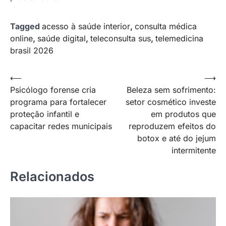
Tagged
acesso à saúde interior
,
consulta médica
online
,
saúde digital
,
teleconsulta sus
,
telemedicina
brasil 2026
Navegação
⟵
⟶
Psicólogo forense cria
Beleza sem sofrimento:
de
programa para fortalecer
setor cosmético investe
Post
proteção infantil e
em produtos que
capacitar redes municipais
reproduzem efeitos do
botox e até do jejum
intermitente
Relacionados