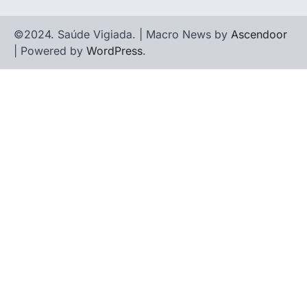
©2024. Saúde Vigiada. | Macro News by
Ascendoor
| Powered by
WordPress
.