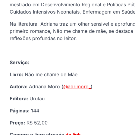
mestrado em Desenvolvimento Regional e Políticas P
Cuidados Intensivos Neonatais, Enfermagem em Saúde M
Na literatura, Adriana traz um olhar sensível e aprof
primeiro romance, Não me chame de mãe, se destaca p
reflexões profundas no leitor.
Serviço:
Livro:
Não me chame de Mãe
Autora:
Adriana Moro (
@adrimoro_
)
Editora:
Urutau
Páginas:
144
Preço:
R$ 52,00
Compre o livro através
do link