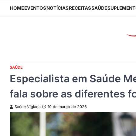
Skip
HOME
EVENTOS
NOTÍCIAS
RECEITAS
SAÚDE
SUPLEMENT
to
content
SAÚDE
Especialista em Saúde M
fala sobre as diferentes
Saúde Vigiada
10 de março de 2026