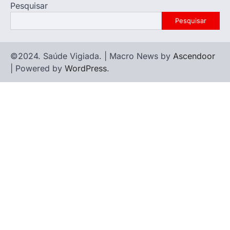
Pesquisar
Pesquisar
©2024. Saúde Vigiada. | Macro News by
Ascendoor
| Powered by
WordPress
.