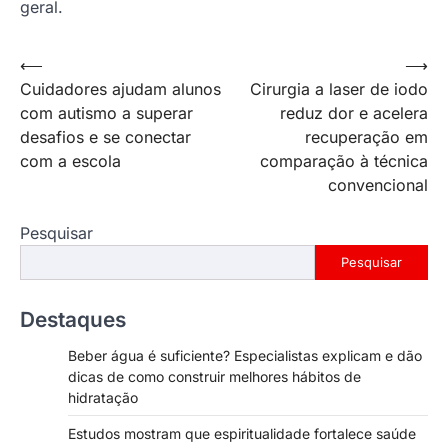
geral.
Navegação
⟵
⟶
Cuidadores ajudam alunos
Cirurgia a laser de iodo
de
com autismo a superar
reduz dor e acelera
Post
desafios e se conectar
recuperação em
com a escola
comparação à técnica
convencional
Pesquisar
Pesquisar
Destaques
Beber água é suficiente? Especialistas explicam e dão
dicas de como construir melhores hábitos de
hidratação
Estudos mostram que espiritualidade fortalece saúde