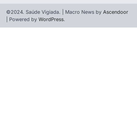
©2024. Saúde Vigiada. | Macro News by
Ascendoor
| Powered by
WordPress
.