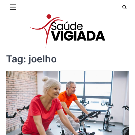
Skip
to
content
Tag:
joelho