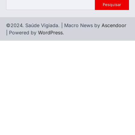
Pesquisar
©2024. Saúde Vigiada. | Macro News by
Ascendoor
| Powered by
WordPress
.