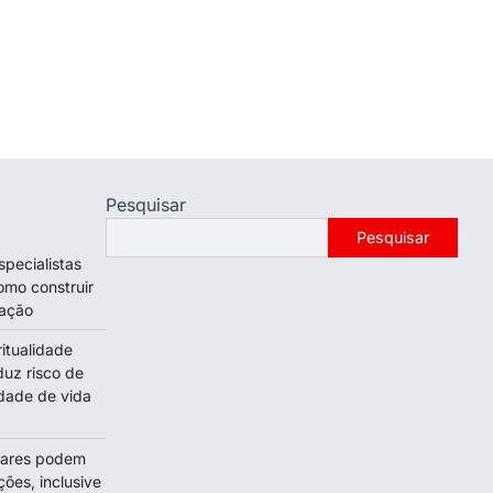
Pesquisar
Pesquisar
specialistas
omo construir
tação
itualidade
duz risco de
dade de vida
olares podem
ções, inclusive