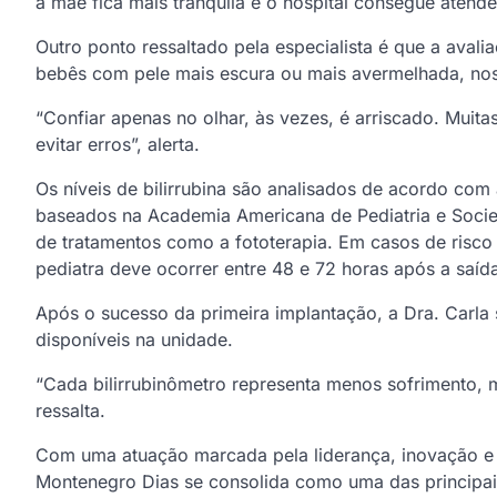
a mãe fica mais tranquila e o hospital consegue atender
Outro ponto ressaltado pela especialista é que a avalia
bebês com pele mais escura ou mais avermelhada, nos 
“Confiar apenas no olhar, às vezes, é arriscado. Mui
evitar erros”, alerta.
Os níveis de bilirrubina são analisados de acordo co
baseados na Academia Americana de Pediatria e Socied
de tratamentos como a fototerapia. Em casos de risco e
pediatra deve ocorrer entre 48 e 72 horas após a saíd
Após o sucesso da primeira implantação, a Dra. Carla
disponíveis na unidade.
“Cada bilirrubinômetro representa menos sofrimento, 
ressalta.
Com uma atuação marcada pela liderança, inovação e
Montenegro Dias se consolida como uma das principai