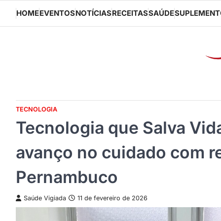
Skip
HOME
EVENTOS
NOTÍCIAS
RECEITAS
SAÚDE
SUPLEMENT
to
content
TECNOLOGIA
Tecnologia que Salva Vidas
avanço no cuidado com 
Pernambuco
Saúde Vigiada
11 de fevereiro de 2026