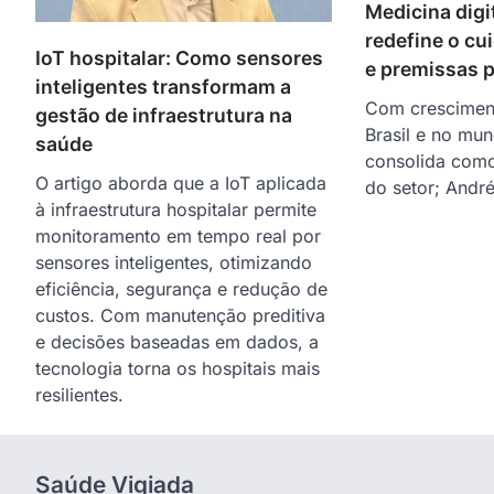
Medicina digi
redefine o cu
IoT hospitalar: Como sensores
e premissas 
inteligentes transformam a
Com crescimen
gestão de infraestrutura na
Brasil e no mun
saúde
consolida como 
O artigo aborda que a IoT aplicada
do setor; Andr
à infraestrutura hospitalar permite
monitoramento em tempo real por
sensores inteligentes, otimizando
eficiência, segurança e redução de
custos. Com manutenção preditiva
e decisões baseadas em dados, a
tecnologia torna os hospitais mais
resilientes.
Saúde Vigiada