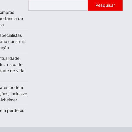
Pesquisar
 compras
portância de
sa
specialistas
omo construir
tação
itualidade
duz risco de
dade de vida
olares podem
ções, inclusive
lzheimer
uem perde os