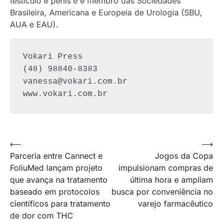
testículo e pênis e é membro das Sociedades
Brasileira, Americana e Europeia de Urologia (SBU,
AUA e EAU).
Vokari Press

vanessa@vokari.com.br
www.vokari.com.br
Navegação
⟵
⟶
Parceria entre Cannect e
Jogos da Copa
de
FoliuMed lançam projeto
impulsionam compras de
Post
que avança na tratamento
última hora e ampliam
baseado em protocolos
busca por conveniência no
científicos para tratamento
varejo farmacêutico
de dor com THC