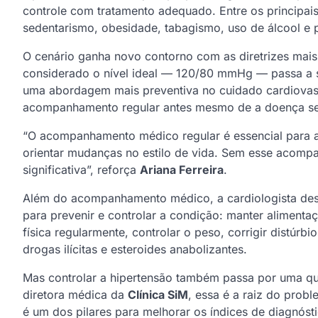
controle com tratamento adequado. Entre os principais
sedentarismo, obesidade, tabagismo, uso de álcool e 
O cenário ganha novo contorno com as diretrizes mais 
considerado o nível ideal — 120/80 mmHg — passa a s
uma abordagem mais preventiva no cuidado cardiovasc
acompanhamento regular antes mesmo de a doença se 
“O acompanhamento médico regular é essencial para aj
orientar mudanças no estilo de vida. Sem esse acomp
significativa”, reforça
Ariana Ferreira
.
Além do acompanhamento médico, a cardiologista des
para prevenir e controlar a condição: manter alimentaç
física regularmente, controlar o peso, corrigir distúrb
drogas ilícitas e esteroides anabolizantes.
Mas controlar a hipertensão também passa por uma que
diretora médica da
Clínica SiM
, essa é a raiz do prob
é um dos pilares para melhorar os índices de diagnóst