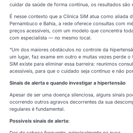
cuidar da saúde de forma contínua, os resultados são 
É nesse contexto que a Clínica SiM atua como aliada 
Pernambuco e Bahia, a rede oferece consultas com méd
preços acessíveis, com um modelo que concentra tod
com especialista — no mesmo local.
“Um dos maiores obstáculos no controle da hipertensã
um lugar, faz exame em outro e muitas vezes perde o
SiM existe para eliminar essa barreira: reunimos consu
acessíveis, para que o cuidado seja contínuo e não p
Sinais de alerta e quando investigar a hipertensão
Apesar de ser uma doença silenciosa, alguns sinais po
ocorrendo outros agravos decorrentes da sua descomp
regulares é fundamental.
Possíveis sinais de alerta:
Dor de cabeça frequente, principalmente na nuca