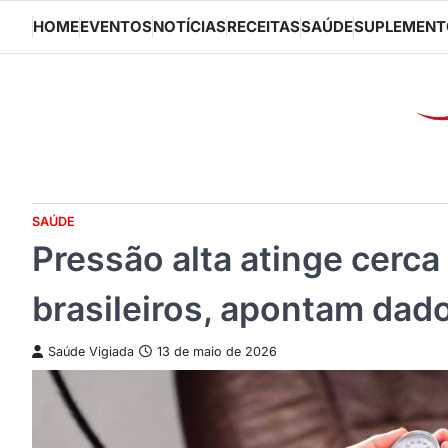
Skip
HOME
EVENTOS
NOTÍCIAS
RECEITAS
SAÚDE
SUPLEMENT
to
content
SAÚDE
Pressão alta atinge cerca
brasileiros, apontam dad
Saúde Vigiada
13 de maio de 2026