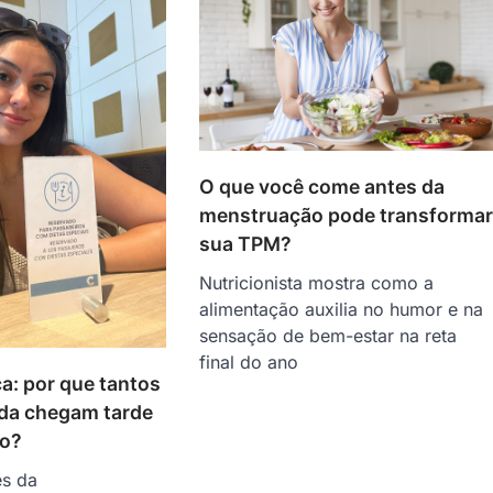
O que você come antes da
menstruação pode transforma
sua TPM?
Nutricionista mostra como a
alimentação auxilia no humor e na
sensação de bem-estar na reta
final do ano
a: por que tantos
nda chegam tarde
co?
ês da