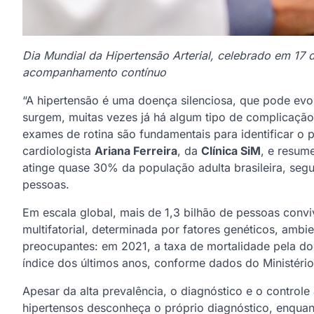
Dia Mundial da Hipertensão Arterial, celebrado em 17 
acompanhamento contínuo
“A hipertensão é uma doença silenciosa, que pode evo
surgem, muitas vezes já há algum tipo de complicação 
exames de rotina são fundamentais para identificar o
cardiologista
Ariana Ferreira
, da
Clínica SiM
, e resum
atinge quase 30% da população adulta brasileira, seg
pessoas.
Em escala global, mais de 1,3 bilhão de pessoas conv
multifatorial, determinada por fatores genéticos, ambie
preocupantes: em 2021, a taxa de mortalidade pela doe
índice dos últimos anos, conforme dados do Ministéri
Apesar da alta prevalência, o diagnóstico e o control
hipertensos desconheça o próprio diagnóstico, enqua