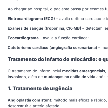
Ao chegar ao hospital, o paciente passa por exames f
Eletrocardiograma (ECG)
– avalia o ritmo cardíaco e i
Exames de sangue (troponina, CK-MB)
– detectam le
Ecocardiograma
– avalia a função cardíaca;
Cateterismo cardíaco (angiografia coronariana)
– mos
Tratamento do infarto do miocárdio: o qu
O tratamento do infarto inclui
medidas emergenciais
,
invasivos
, além de
mudanças no estilo de vida
após o
1. Tratamento de urgência
Angioplastia com stent
: método mais eficaz e rápido
desobstruir a artéria afetada.