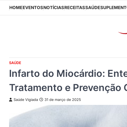
Skip
HOME
EVENTOS
NOTÍCIAS
RECEITAS
SAÚDE
SUPLEMENT
to
content
SAÚDE
Infarto do Miocárdio: En
Tratamento e Prevenção
Saúde Vigiada
31 de março de 2025