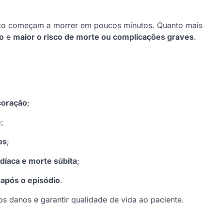
íaco começam a morrer em poucos minutos. Quanto mais
o
e
maior o risco de morte ou complicações graves
.
coração
;
)
;
os
;
rdíaca e morte súbita
;
 após o episódio
.
s danos e garantir qualidade de vida ao paciente.