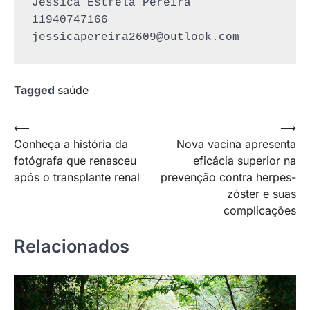
Jessica Estrela Pereira

jessicapereira2609@outlook.com
Tagged
saúde
Navegação
⟵
⟶
Conheça a história da
Nova vacina apresenta
de
fotógrafa que renasceu
eficácia superior na
Post
após o transplante renal
prevenção contra herpes-
zóster e suas
complicações
Relacionados