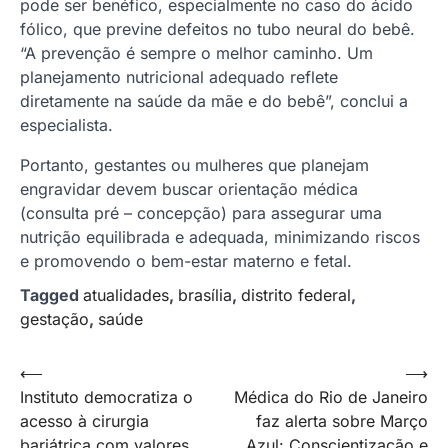
pode ser benéfico, especialmente no caso do ácido
fólico, que previne defeitos no tubo neural do bebê.
“A prevenção é sempre o melhor caminho. Um
planejamento nutricional adequado reflete
diretamente na saúde da mãe e do bebê”, conclui a
especialista.
Portanto, gestantes ou mulheres que planejam
engravidar devem buscar orientação médica
(consulta pré – concepção) para assegurar uma
nutrição equilibrada e adequada, minimizando riscos
e promovendo o bem-estar materno e fetal.
Tagged
atualidades
,
brasília
,
distrito federal
,
gestação
,
saúde
Navegação
⟵
⟶
Instituto democratiza o
Médica do Rio de Janeiro
de
acesso à cirurgia
faz alerta sobre Março
Post
bariátrica com valores
Azul: Conscientização e