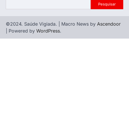
Pesquisar
©2024. Saúde Vigiada. | Macro News by
Ascendoor
| Powered by
WordPress
.