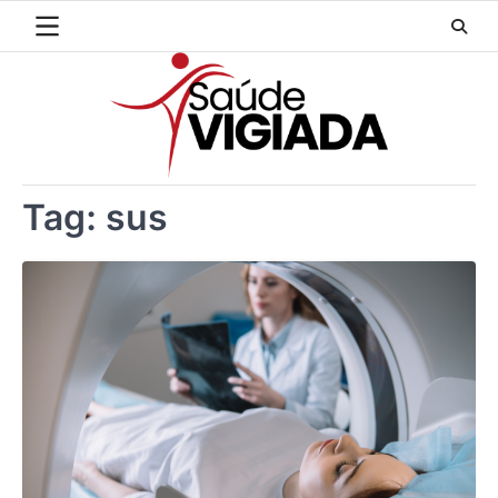
Skip
to
content
Tag:
sus