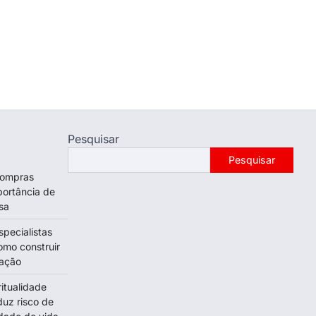
Pesquisar
Pesquisar
 compras
portância de
sa
specialistas
omo construir
tação
itualidade
duz risco de