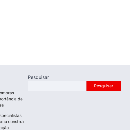
Pesquisar
Pesquisar
 compras
portância de
sa
specialistas
omo construir
tação