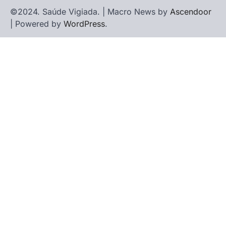
©2024. Saúde Vigiada. | Macro News by
Ascendoor
| Powered by
WordPress
.