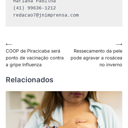
Mariana Padilha

redacao7@jnimprensa.com
Navegação
⟵
⟶
COOP de Piracicaba será
Ressecamento da pele
de
ponto de vacinação contra
pode agravar a rosácea
Post
a gripe Influenza
no inverno
Relacionados