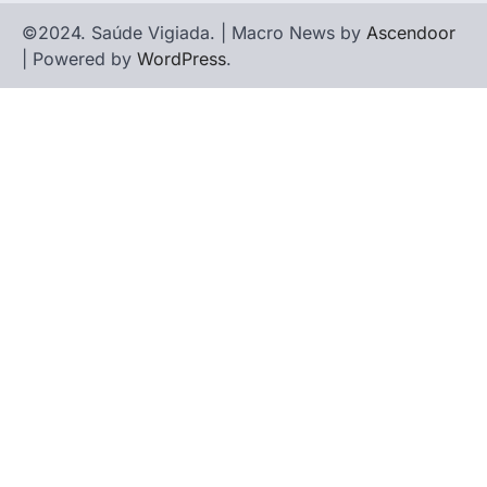
©2024. Saúde Vigiada. | Macro News by
Ascendoor
| Powered by
WordPress
.