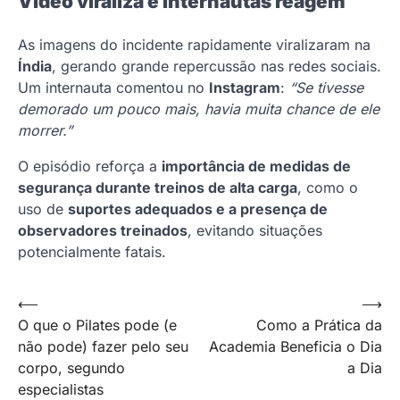
Vídeo viraliza e internautas reagem
As imagens do incidente rapidamente viralizaram na
Índia
, gerando grande repercussão nas redes sociais.
Um internauta comentou no
Instagram
:
“Se tivesse
demorado um pouco mais, havia muita chance de ele
morrer.”
O episódio reforça a
importância de medidas de
segurança durante treinos de alta carga
, como o
uso de
suportes adequados e a presença de
observadores treinados
, evitando situações
potencialmente fatais.
Navegação
⟵
⟶
O que o Pilates pode (e
Como a Prática da
de
não pode) fazer pelo seu
Academia Beneficia o Dia
Post
corpo, segundo
a Dia
especialistas