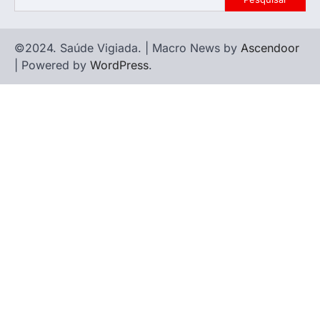
©2024. Saúde Vigiada. | Macro News by
Ascendoor
| Powered by
WordPress
.