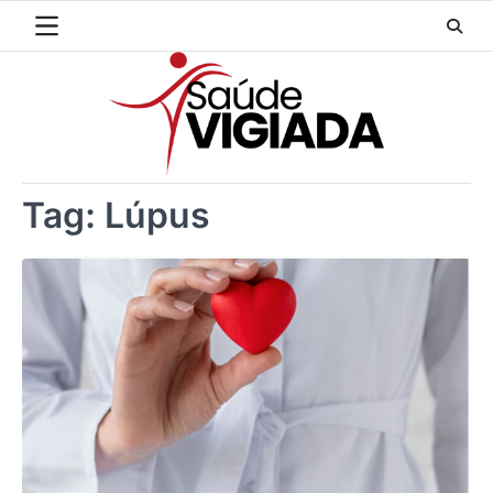
Skip
to
content
Tag:
Lúpus