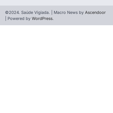
©2024. Saúde Vigiada. | Macro News by
Ascendoor
| Powered by
WordPress
.